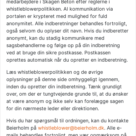
medarbejdere i
Skagen Beton
efter reglerne i
whistleblowerpolitikken. Al kommunikation via
portalen er krypteret med mulighed for fuld
anonymitet. Alle indberetninger behandles fortroligt,
også selvom du oplyser dit navn. Hvis du indberetter
anonymt, kan du stadig kommunikere med
sagsbehandlerne og følge op på din indberetning
ved at bruge din sikre postkasse. Postkassen
oprettes automatisk når du opretter en indberetning.
Læs whistleblowerpolitikken og de øvrige
oplysninger på denne side omhyggeligt igennem,
inden du opretter din indberetning. Tænk grundigt
over, om der er tungtvejende grunde til, at du ønsker
at være anonym og ikke selv kan forelægge sagen
for din nærmeste leder eller direktionen.
Hvis du har spørgsmål til ordningen, kan du kontakte
Beierholm på
whistleblower@beierholm.dk
. Alle e-
mails behandles fortroligt, men vær opmærksom på,